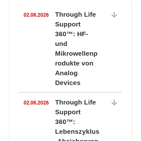
Through Life
02.08.2026
1
Support
360™: HF-
und
Mikrowellenp
rodukte von
Analog
Devices
Through Life
02.08.2026
Support
360™:
1
Lebenszyklus