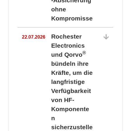
-Absicherung
ohne
Kompromisse
Rochester
22.07.2026
Electronics
®
und Qorvo
bündeln ihre
Kräfte, um die
1
langfristige
Verfügbarkeit
von HF-
Komponente
n
sicherzustelle