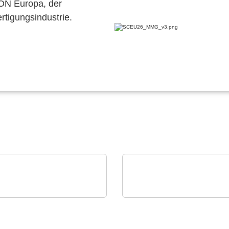
CON Europa, der
ertigungsindustrie.
Mel Schmelzgußtechnik GmbH
PAILOT GmbH
 Pressure Moulding –
Das KI-basierte APS vo
tz für Elektronik
PAILOT