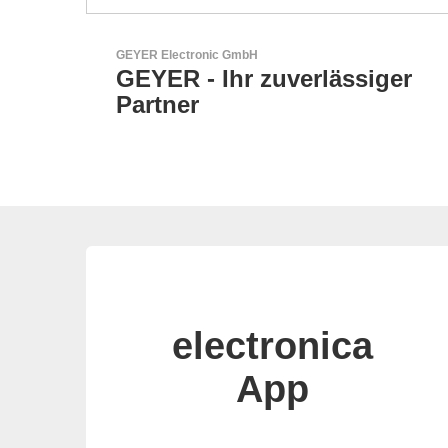
Aker Technology Co., Ltd.
iger
AKER: Wo Präzision auf
Zuverlässigkeit trifft
electronica
App