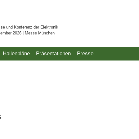
sse und Konferenz der Elektronik
vember 2026 | Messe München
Hallenpläne
Präsentationen
Presse
s