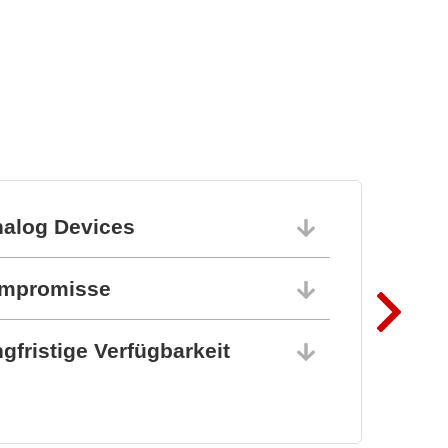
nalog Devices
10.06.202
ompromisse
10.06.202
gfristige Verfügbarkeit
10.06.202