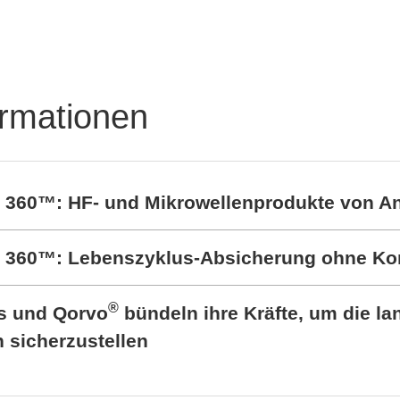
ormationen
t 360™: HF- und Mikrowellenprodukte von A
rt 360™: Lebenszyklus-Absicherung ohne K
®
cs und Qorvo
bündeln ihre Kräfte, um die lan
sicherzustellen