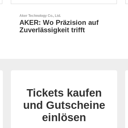
N&H Technology GmbH
HMI-Komponenten nach
Maß
Tickets kaufen
und Gutscheine
einlösen