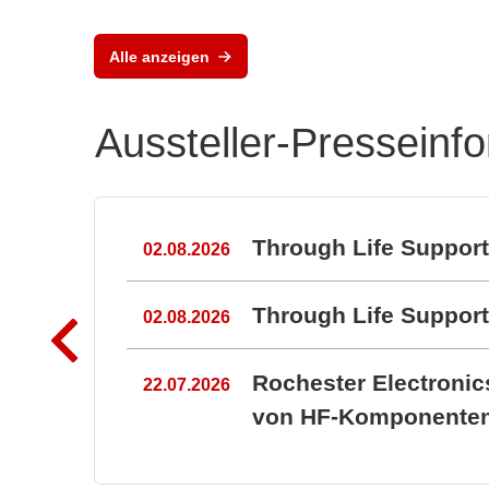
Vox Power Ltd
Moderne AC/DC- und
DC/DC-
Alle anzeigen
Stromversorgungslösunge
n
Aussteller-Presseinf
n
Through Life Suppor
02.08.2026
Through Life Suppo
02.08.2026
Rochester Electroni
22.07.2026
von HF-Komponenten 