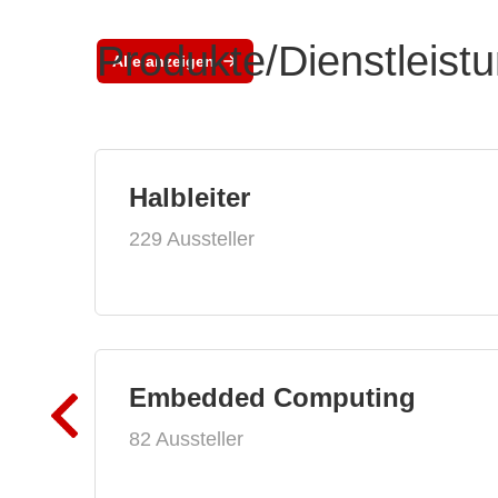
Produkte/Dienstleist
Alle anzeigen
Halbleiter
229 Aussteller
Embedded Computing
82 Aussteller