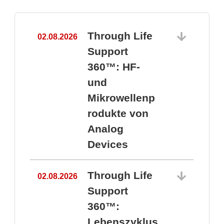
Through Life
02.08.2026
1
Support
360™: HF-
und
Mikrowellenp
rodukte von
Analog
Devices
Through Life
02.08.2026
Support
360™:
1
Lebenszyklus