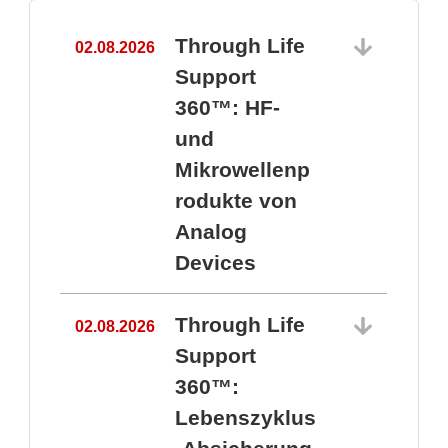
Through Life
02.08.2026
1
Support
360™: HF-
und
Mikrowellenp
rodukte von
Analog
Devices
Through Life
02.08.2026
Support
360™:
1
Lebenszyklus