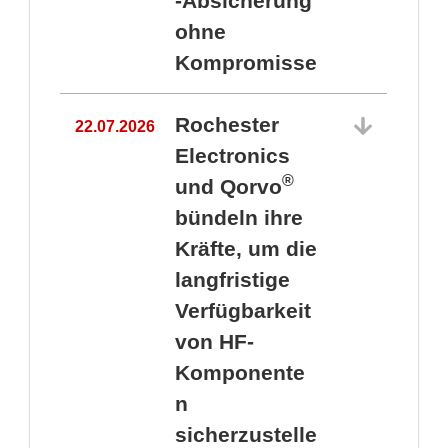
-Absicherung
ohne
Kompromisse
Rochester
22.07.2026
Electronics
®
und Qorvo
bündeln ihre
Kräfte, um die
1
langfristige
Verfügbarkeit
von HF-
Komponente
n
sicherzustelle