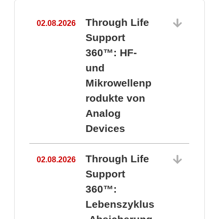
Through Life
02.08.2026
1
Support
360™: HF-
und
Mikrowellenp
rodukte von
Analog
Devices
Through Life
02.08.2026
Support
360™:
1
Lebenszyklus