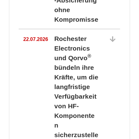
-Absicherung
ohne
Kompromisse
Rochester
22.07.2026
Electronics
®
und Qorvo
bündeln ihre
Kräfte, um die
1
langfristige
Verfügbarkeit
von HF-
Komponente
n
sicherzustelle