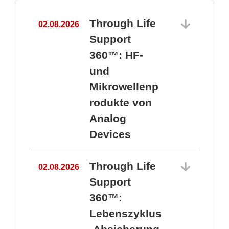
Through Life
02.08.2026
1
Support
360™: HF-
und
Mikrowellenp
rodukte von
Analog
Devices
Through Life
02.08.2026
Support
360™:
1
Lebenszyklus