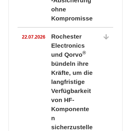
-Absicherung
ohne
Kompromisse
Rochester
22.07.2026
Electronics
®
und Qorvo
bündeln ihre
Kräfte, um die
1
langfristige
Verfügbarkeit
von HF-
Komponente
n
sicherzustelle