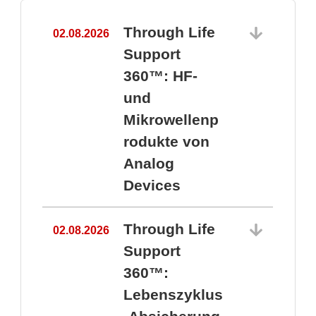
Through Life
02.08.2026
1
Support
360™: HF-
und
Mikrowellenp
rodukte von
Analog
Devices
Through Life
02.08.2026
Support
360™:
1
Lebenszyklus