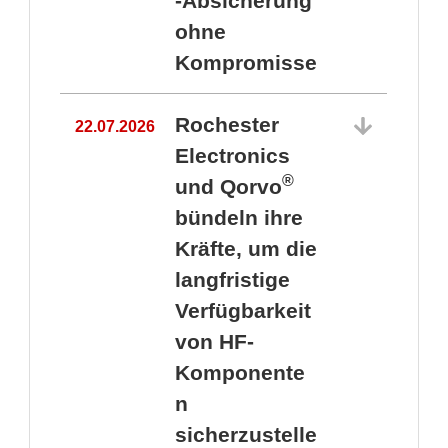
-Absicherung
ohne
Kompromisse
Rochester
22.07.2026
Electronics
®
und Qorvo
bündeln ihre
Kräfte, um die
1
langfristige
Verfügbarkeit
von HF-
Komponente
n
sicherzustelle