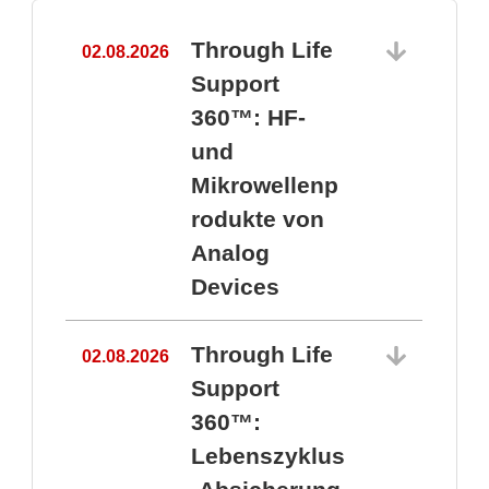
Through Life
02.08.2026
1
Support
360™: HF-
und
Mikrowellenp
rodukte von
Analog
Devices
Through Life
02.08.2026
Support
360™:
1
Lebenszyklus