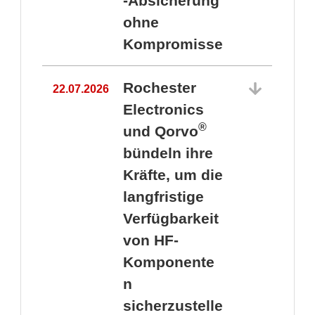
-Absicherung
ohne
Kompromisse
Rochester
22.07.2026
Electronics
®
und Qorvo
bündeln ihre
Kräfte, um die
1
langfristige
Verfügbarkeit
von HF-
Komponente
n
sicherzustelle