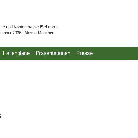
sse und Konferenz der Elektronik
vember 2026 | Messe München
Hallenpläne
Präsentationen
Presse
s