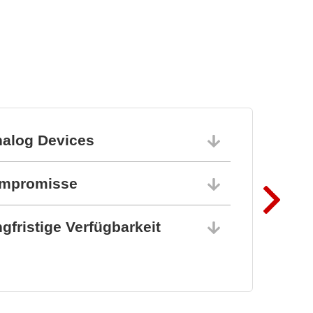
nalog Devices
10.06.202
ompromisse
10.06.202
gfristige Verfügbarkeit
10.06.202