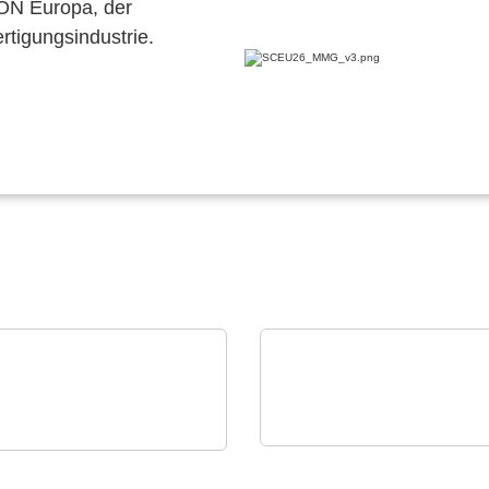
CON Europa, der
ertigungsindustrie.
Raltron Electronics - Rami
TAS Europe GmbH
Technology USA
tron PT 4700 N