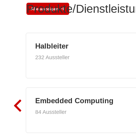
Produkte/Dienstleist
Alle anzeigen
Halbleiter
232 Aussteller
Embedded Computing
84 Aussteller