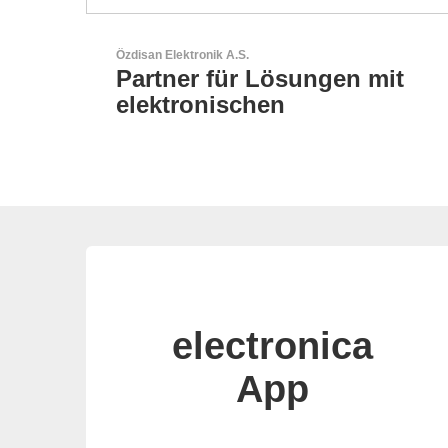
Esseti Srl
 mit
Ihr Partner für High-Tech-
Leiterplatten
electronica
App