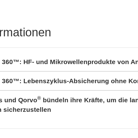
RALTRON Product
rful protection of
Portfolio
's
ormationen
t 360™: HF- und Mikrowellenprodukte von A
rt 360™: Lebenszyklus-Absicherung ohne K
®
cs und Qorvo
bündeln ihre Kräfte, um die lan
sicherzustellen