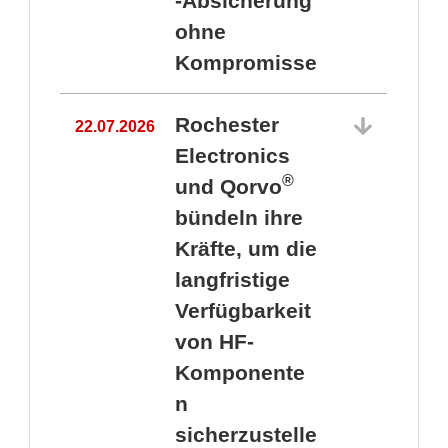
-Absicherung
ohne
Kompromisse
Rochester
22.07.2026
Electronics
®
und Qorvo
bündeln ihre
Kräfte, um die
1
langfristige
Verfügbarkeit
von HF-
Komponente
n
sicherzustelle