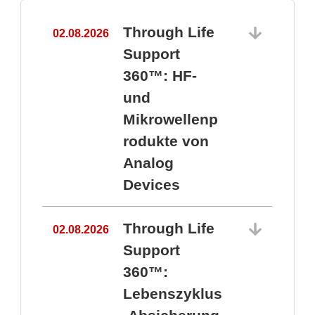
Through Life
02.08.2026
1
Support
360™: HF-
und
Mikrowellenp
rodukte von
Analog
Devices
Through Life
02.08.2026
Support
360™:
1
Lebenszyklus