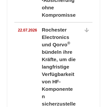
-Absicherung
ohne
Kompromisse
Rochester
22.07.2026
Electronics
®
und Qorvo
bündeln ihre
Kräfte, um die
1
langfristige
Verfügbarkeit
von HF-
Komponente
n
sicherzustelle