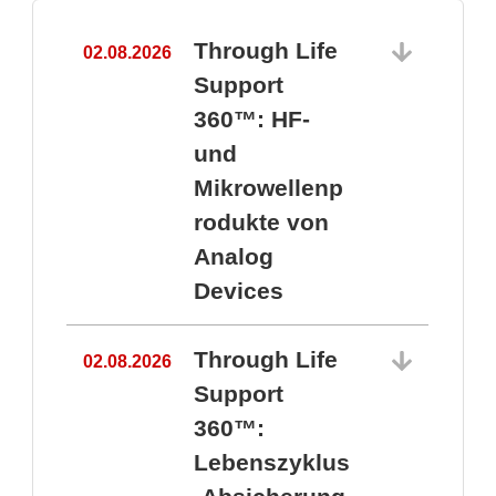
Through Life
02.08.2026
1
Support
360™: HF-
und
Mikrowellenp
rodukte von
Analog
Devices
Through Life
02.08.2026
Support
360™:
1
Lebenszyklus