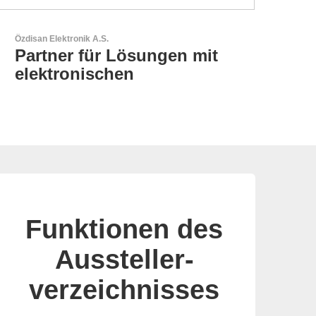
N&H Technology GmbH
HMI-Komponenten nach
Maß
Funktionen des
Aussteller-
verzeichnisses