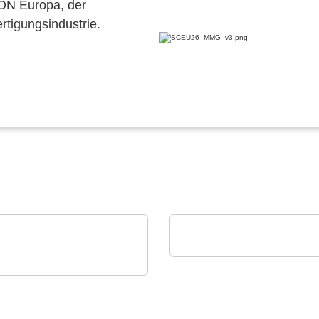
CON Europa, der
ertigungsindustrie.
Esseti Srl
Starr-Flex-Leiterplatten
CON
lligent Manufacturing
tems