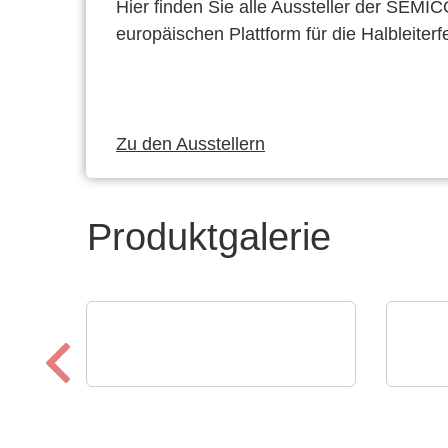
Hier finden Sie alle Aussteller der SEMI
europäischen Plattform für die Halbleiterf
Zu den Ausstellern
Produktgalerie
Rochester Electronics, LLC
INFI
Infineon Legacy 8-bit & 16-
Inte
bit Automotive MCUs
Sys