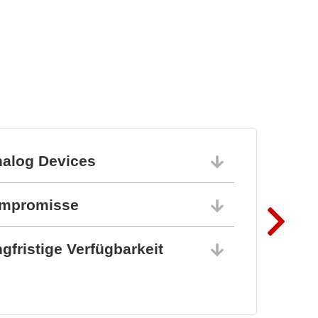
nalog Devices
10.06.202
ompromisse
10.06.202
gfristige Verfügbarkeit
10.06.202