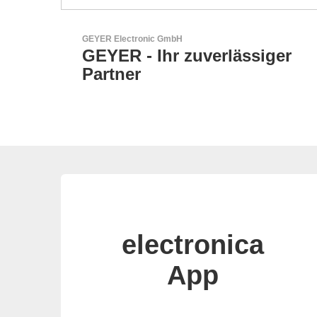
AKTINA CDS GmbH
iger
AKTINA CDS - Supply
Chain Solutions
electronica
App