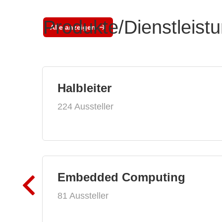
Produkte/Dienstleist
Alle anzeigen
Halbleiter
224 Aussteller
Embedded Computing
81 Aussteller