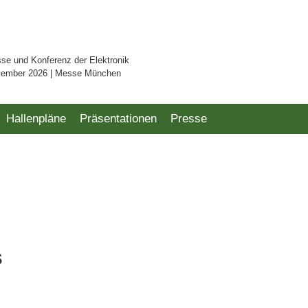
sse und Konferenz der Elektronik
vember 2026 | Messe München
Hallenpläne
Präsentationen
Presse
s