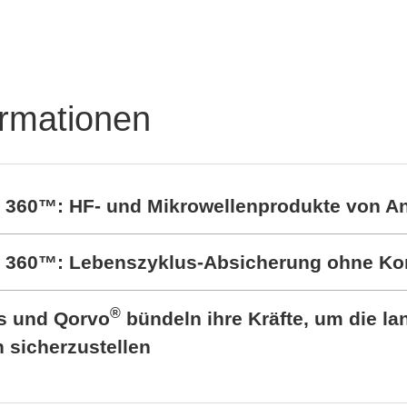
ormationen
t 360™: HF- und Mikrowellenprodukte von A
rt 360™: Lebenszyklus-Absicherung ohne K
®
cs und Qorvo
bündeln ihre Kräfte, um die lan
sicherzustellen