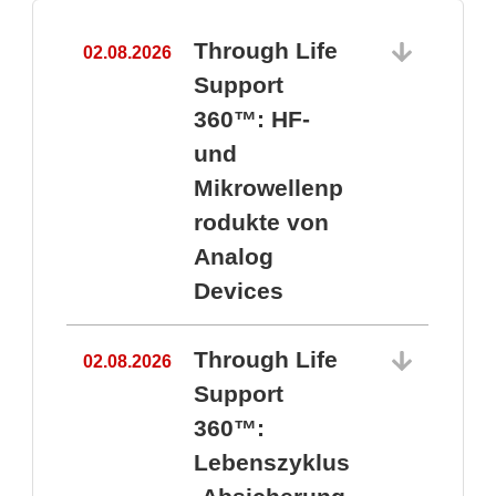
Through Life
02.08.2026
1
Support
360™: HF-
und
Mikrowellenp
rodukte von
Analog
Devices
Through Life
02.08.2026
Support
360™:
1
Lebenszyklus