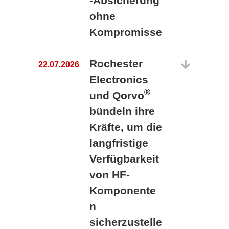
-Absicherung
ohne
Kompromisse
Rochester
22.07.2026
Electronics
®
und Qorvo
bündeln ihre
Kräfte, um die
1
langfristige
Verfügbarkeit
von HF-
Komponente
n
sicherzustelle