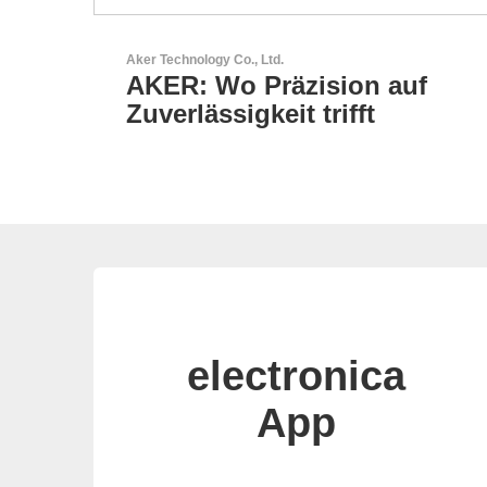
Esseti Srl
auf
Ihr Partner für High-Tech-
Leiterplatten
electronica
App