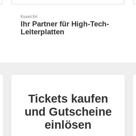
RECOM Power GmbH
AC/DC- & DC/DC-Wandler
Tickets kaufen
und Gutscheine
einlösen