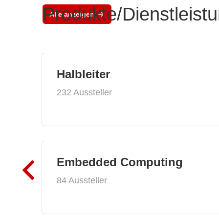
Produkte/Dienstleist
Alle anzeigen
Halbleiter
232 Aussteller
Embedded Computing
84 Aussteller