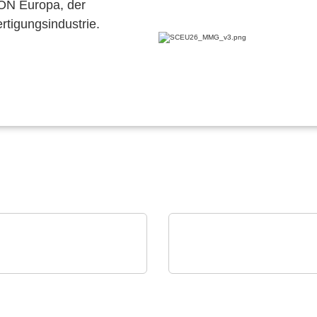
CON Europa, der
ertigungsindustrie.
er Technology BV
iC-Haus GmbH
icherlösungen, die das
2-Kanaliger induktiver
hstum von KI vorantre
Positionssensor iC-GI2