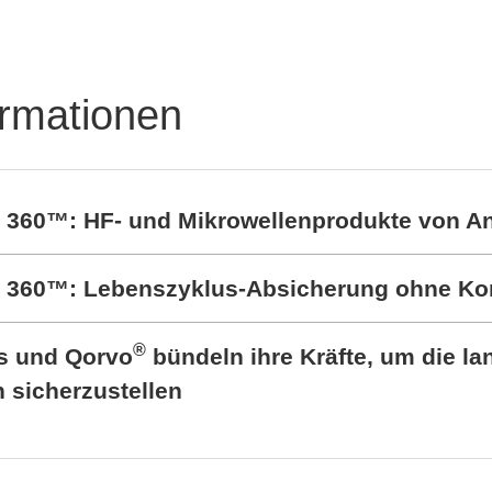
ormationen
t 360™: HF- und Mikrowellenprodukte von A
rt 360™: Lebenszyklus-Absicherung ohne K
®
cs und Qorvo
bündeln ihre Kräfte, um die lan
sicherzustellen