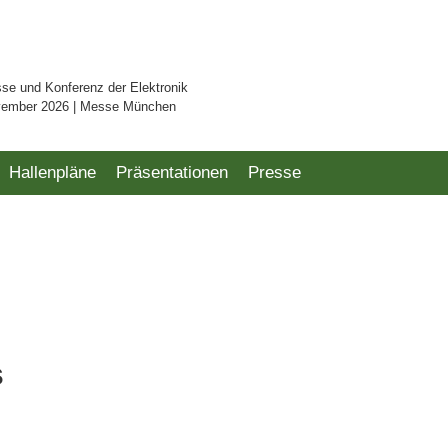
sse und Konferenz der Elektronik
vember 2026 | Messe München
Hallenpläne
Präsentationen
Presse
s