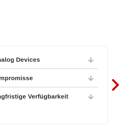
nalog Devices
10.06.202
ompromisse
10.06.202
gfristige Verfügbarkeit
10.06.202