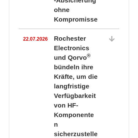
-Absicherung
ohne
Kompromisse
Rochester
22.07.2026
Electronics
®
und Qorvo
bündeln ihre
Kräfte, um die
1
langfristige
Verfügbarkeit
von HF-
Komponente
n
sicherzustelle