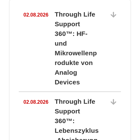
Through Life
02.08.2026
1
Support
360™: HF-
und
Mikrowellenp
rodukte von
Analog
Devices
Through Life
02.08.2026
Support
360™:
1
Lebenszyklus