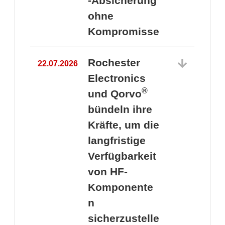
-Absicherung
ohne
Kompromisse
Rochester
22.07.2026
Electronics
®
und Qorvo
bündeln ihre
Kräfte, um die
1
langfristige
Verfügbarkeit
von HF-
Komponente
n
sicherzustelle