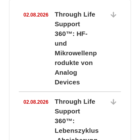
Through Life
02.08.2026
1
Support
360™: HF-
und
Mikrowellenp
rodukte von
Analog
Devices
Through Life
02.08.2026
Support
360™:
1
Lebenszyklus