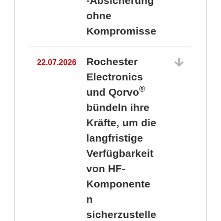
-Absicherung
ohne
Kompromisse
Rochester
22.07.2026
Electronics
®
und Qorvo
bündeln ihre
Kräfte, um die
1
langfristige
Verfügbarkeit
von HF-
Komponente
n
sicherzustelle