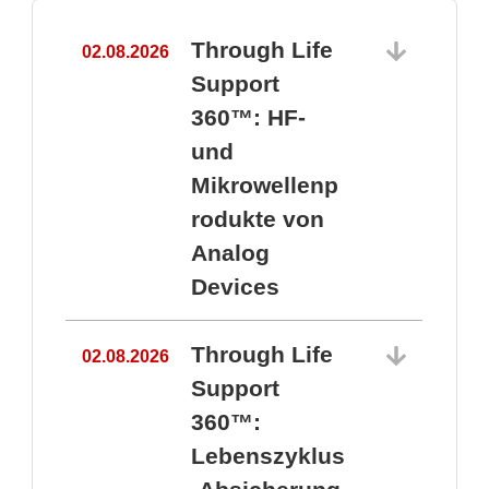
Through Life
02.08.2026
1
Support
360™: HF-
und
Mikrowellenp
rodukte von
Analog
Devices
Through Life
02.08.2026
Support
360™:
1
Lebenszyklus