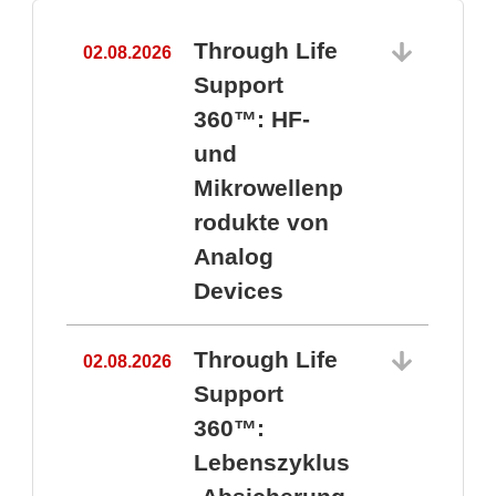
Through Life
02.08.2026
1
Support
360™: HF-
und
Mikrowellenp
rodukte von
Analog
Devices
Through Life
02.08.2026
Support
360™:
1
Lebenszyklus