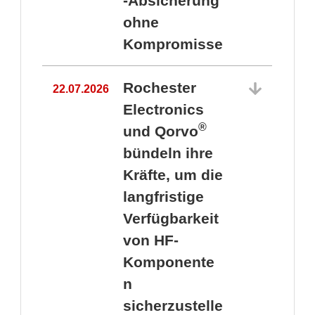
-Absicherung
ohne
Kompromisse
Rochester
22.07.2026
Electronics
®
und Qorvo
bündeln ihre
Kräfte, um die
1
langfristige
Verfügbarkeit
von HF-
Komponente
n
sicherzustelle