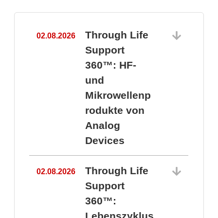
Through Life
02.08.2026
1
Support
360™: HF-
und
Mikrowellenp
rodukte von
Analog
Devices
Through Life
02.08.2026
Support
360™:
1
Lebenszyklus