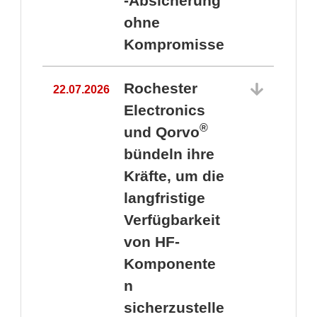
-Absicherung
ohne
Kompromisse
Rochester
22.07.2026
Electronics
®
und Qorvo
bündeln ihre
Kräfte, um die
1
langfristige
Verfügbarkeit
von HF-
Komponente
n
sicherzustelle