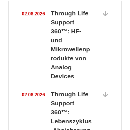
Through Life
02.08.2026
1
Support
360™: HF-
und
Mikrowellenp
rodukte von
Analog
Devices
Through Life
02.08.2026
Support
360™:
1
Lebenszyklus