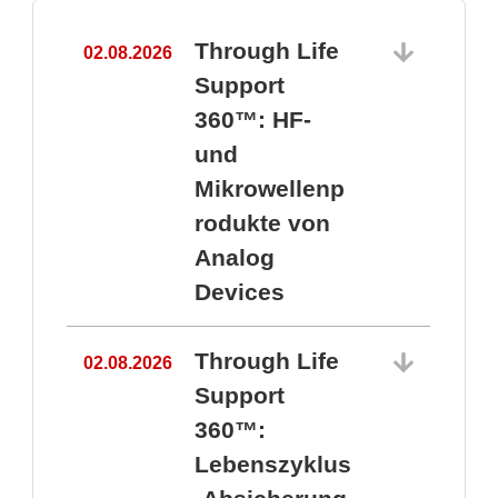
Through Life
02.08.2026
1
Support
360™: HF-
und
Mikrowellenp
rodukte von
Analog
Devices
Through Life
02.08.2026
Support
360™:
1
Lebenszyklus