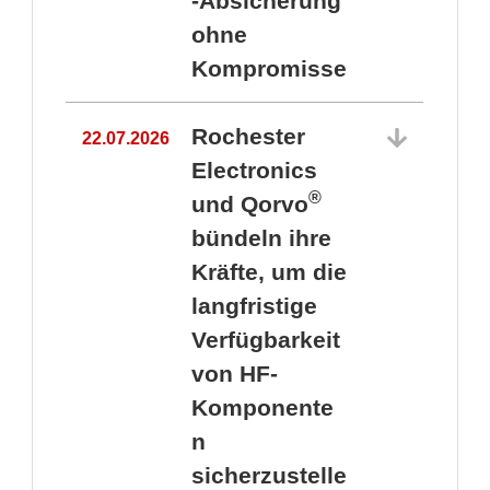
-Absicherung
ohne
Kompromisse
Rochester
22.07.2026
Electronics
®
und Qorvo
bündeln ihre
Kräfte, um die
1
langfristige
Verfügbarkeit
von HF-
Komponente
n
sicherzustelle