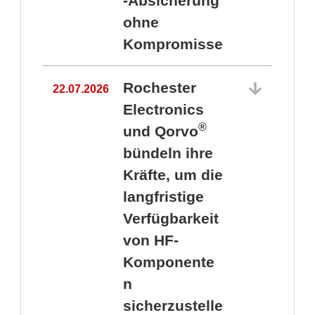
-Absicherung
ohne
Kompromisse
Rochester
22.07.2026
Electronics
®
und Qorvo
bündeln ihre
Kräfte, um die
1
langfristige
Verfügbarkeit
von HF-
Komponente
n
sicherzustelle