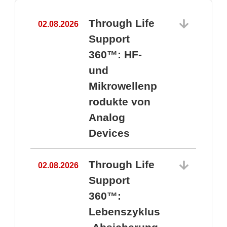
Through Life
02.08.2026
1
Support
360™: HF-
und
Mikrowellenp
rodukte von
Analog
Devices
Through Life
02.08.2026
Support
360™:
1
Lebenszyklus