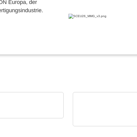
CON Europa, der
ertigungsindustrie.
est Instruments GmbH
DC-Quellen & -Lasten:
ELANTAS Europe GmbH
24 kVA in 4 HE
Bectron PT 4700 N