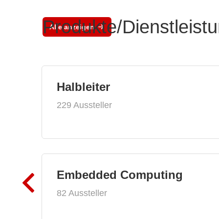
Produkte/Dienstleist
Alle anzeigen
Halbleiter
229 Aussteller
Embedded Computing
82 Aussteller