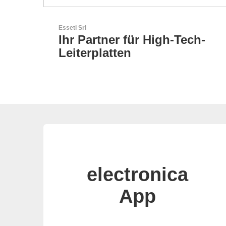
Aker Technology Co., Ltd.
ech-
AKER: Wo Präzision auf
Zuverlässigkeit trifft
electronica
App