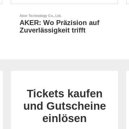
LEMO Elektronik GmbH
Original Push-Pull-
Connector – Made in
Switzerland
Tickets kaufen
und Gutscheine
einlösen