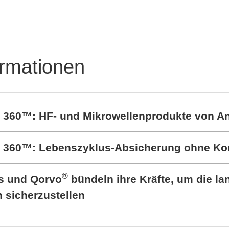
Powerful protection of
PCB's
ormationen
t 360™: HF- und Mikrowellenprodukte von A
rt 360™: Lebenszyklus-Absicherung ohne K
®
cs und Qorvo
bündeln ihre Kräfte, um die lan
sicherzustellen