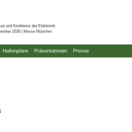
sse und Konferenz der Elektronik
vember 2026 | Messe München
Hallenpläne
Präsentationen
Presse
s