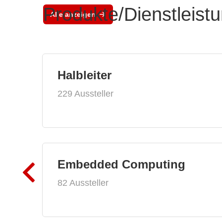
Produkte/Dienstleist
Alle anzeigen
Halbleiter
229 Aussteller
Embedded Computing
82 Aussteller