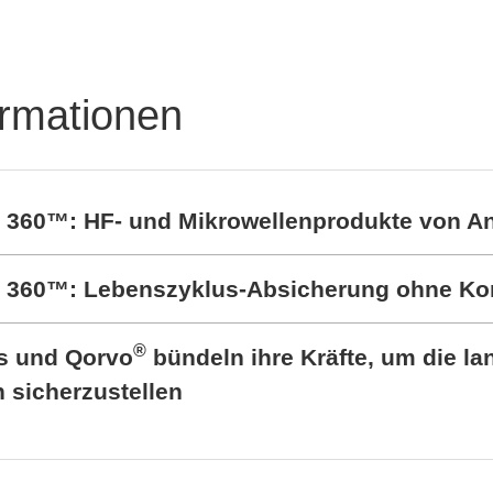
90513 induktiver
itionssensor
ormationen
t 360™: HF- und Mikrowellenprodukte von A
rt 360™: Lebenszyklus-Absicherung ohne K
®
cs und Qorvo
bündeln ihre Kräfte, um die lan
sicherzustellen