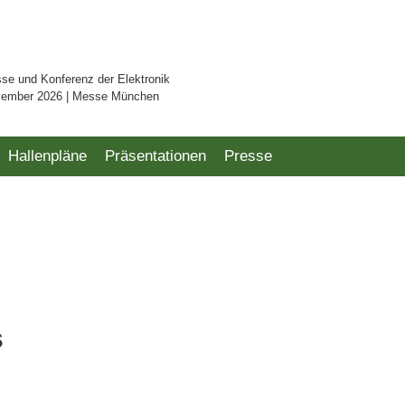
sse und Konferenz der Elektronik
vember 2026 | Messe München
Hallenpläne
Präsentationen
Presse
s