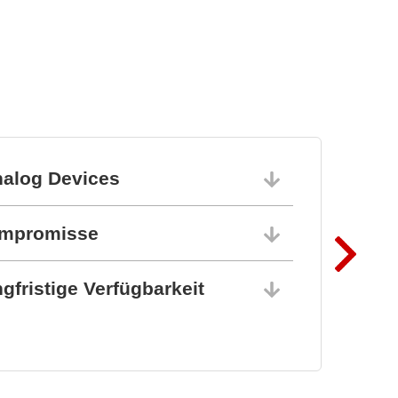
nalog Devices
10.06.202
ompromisse
10.06.202
gfristige Verfügbarkeit
10.06.202