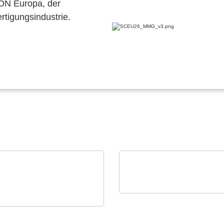
CON Europa, der
ertigungsindustrie.
Caltest Instruments GmbH
AC/DC-Quellen & -Last
LECTRONIC GmbH & Co. KG
ELECTRONIC
bis 24 kVA in 4 HE