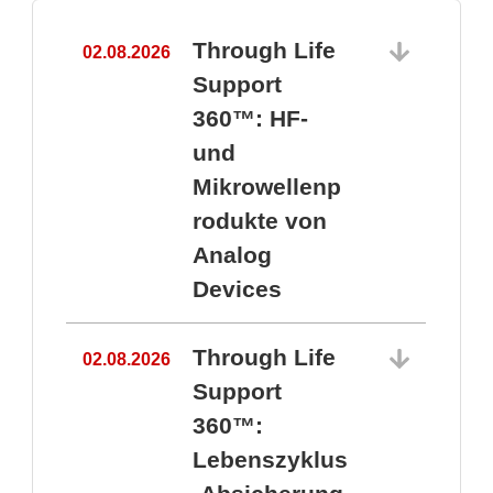
Through Life
02.08.2026
1
Support
360™: HF-
und
Mikrowellenp
rodukte von
Analog
Devices
Through Life
02.08.2026
Support
360™:
1
Lebenszyklus