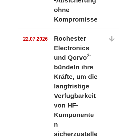
-Absicherung
ohne
Kompromisse
Rochester
22.07.2026
Electronics
®
und Qorvo
bündeln ihre
Kräfte, um die
1
langfristige
Verfügbarkeit
von HF-
Komponente
n
sicherzustelle