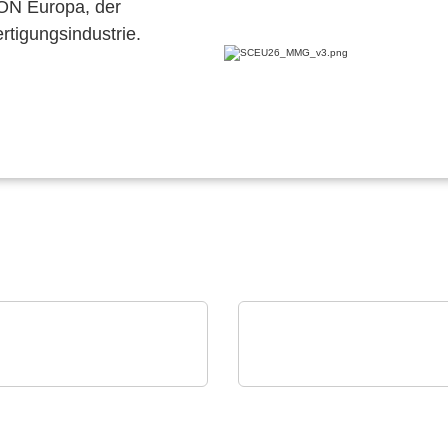
CON Europa, der
ertigungsindustrie.
ffroth GmbH
Esseti Srl
zebeständige Kabel &
Italienische
tungen bis +1.200°C
Fertigungsstätte