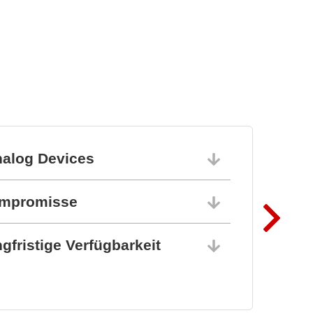
Vox Power Ltd
Moderne AC/DC- und
DC/DC-
Stromversorgungslösunge
n
nalog Devices
10.06.202
ompromisse
10.06.202
gfristige Verfügbarkeit
10.06.202