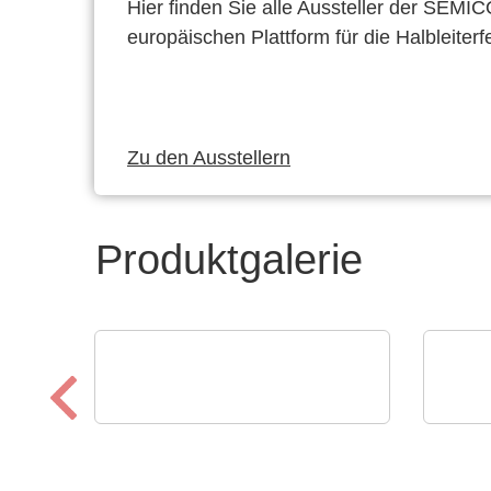
Hier finden Sie alle Aussteller der SEMI
europäischen Plattform für die Halbleiterf
Zu den Ausstellern
Produktgalerie
Rochester Electronics, LLC
Scha
Analog Devices RF- und
Hit
Mikrowellenanwendungen
Lei