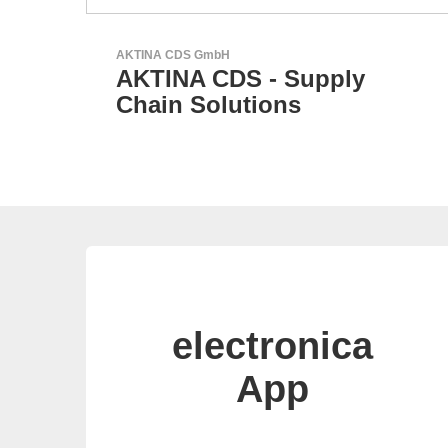
RECOM Power GmbH
AC/DC- & DC/DC-Wandler
electronica
App