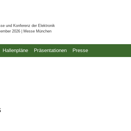
sse und Konferenz der Elektronik
vember 2026 | Messe München
Hallenpläne
Präsentationen
Presse
s