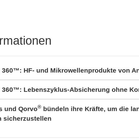
ormationen
t 360™: HF- und Mikrowellenprodukte von A
rt 360™: Lebenszyklus-Absicherung ohne K
®
cs und Qorvo
bündeln ihre Kräfte, um die lan
sicherzustellen