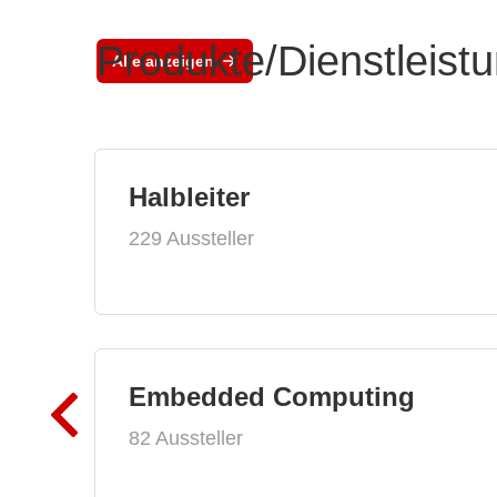
Produkte/Dienstleist
Alle anzeigen
Halbleiter
229 Aussteller
Embedded Computing
82 Aussteller