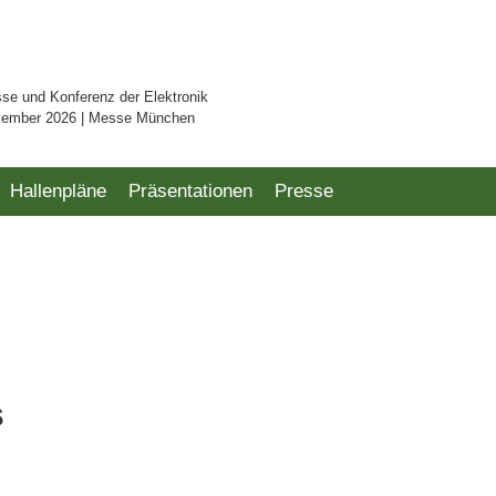
sse und Konferenz der Elektronik
vember 2026 | Messe München
Hallenpläne
Präsentationen
Presse
s