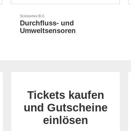
N&H Technology GmbH
HMI-Komponenten nach
Maß
Tickets kaufen
und Gutscheine
einlösen