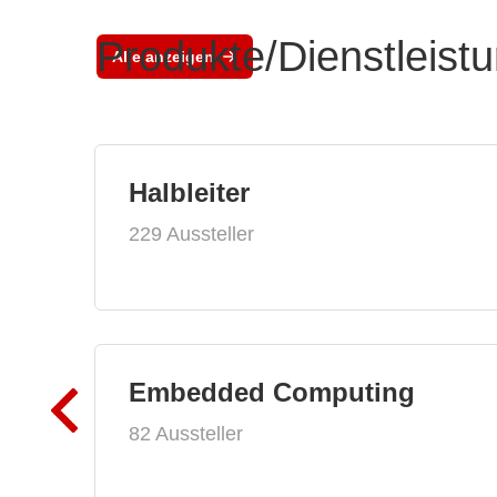
Produkte/Dienstleist
Alle anzeigen
Halbleiter
229 Aussteller
Embedded Computing
82 Aussteller