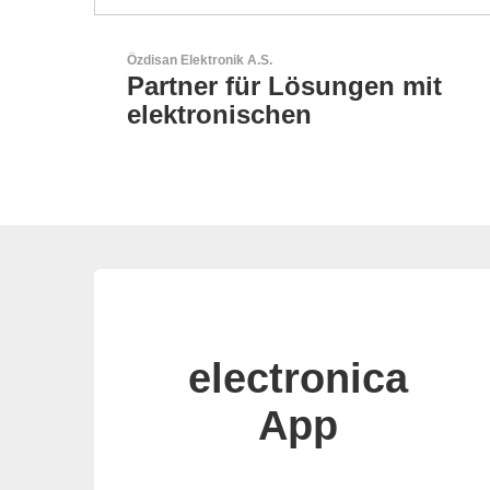
Sciosense B.V.
t
Durchfluss- und
Umweltsensoren
electronica
App