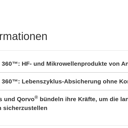
ormationen
t 360™: HF- und Mikrowellenprodukte von A
rt 360™: Lebenszyklus-Absicherung ohne K
®
cs und Qorvo
bündeln ihre Kräfte, um die lan
sicherzustellen