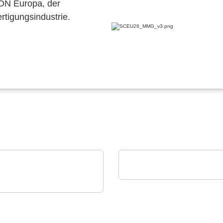
CON Europa, der
ertigungsindustrie.
Luminovo GmbH
Procurement Intelligen
ense B.V.
1 Luftfeuchtigkeits-
 Temperaturmodul