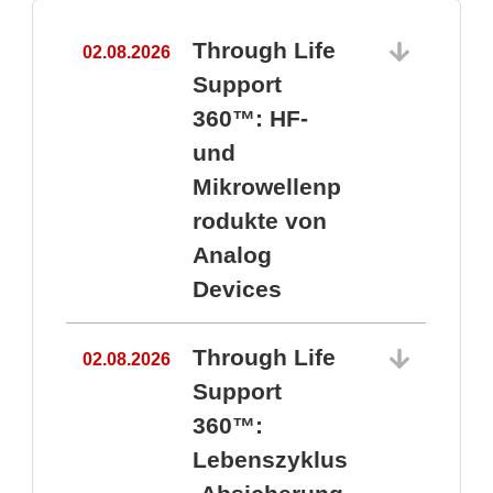
Through Life
02.08.2026
1
Support
360™: HF-
und
Mikrowellenp
rodukte von
Analog
Devices
Through Life
02.08.2026
Support
360™:
1
Lebenszyklus