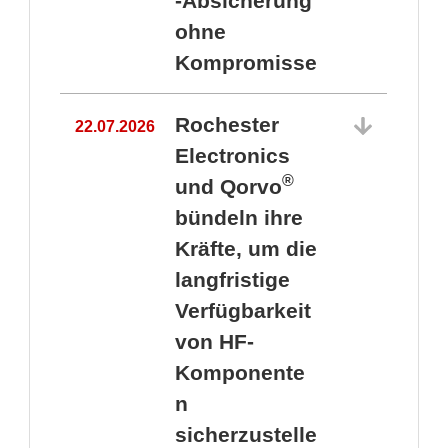
-Absicherung
ohne
Kompromisse
Rochester
22.07.2026
Electronics
®
und Qorvo
bündeln ihre
Kräfte, um die
1
langfristige
Verfügbarkeit
von HF-
Komponente
n
sicherzustelle