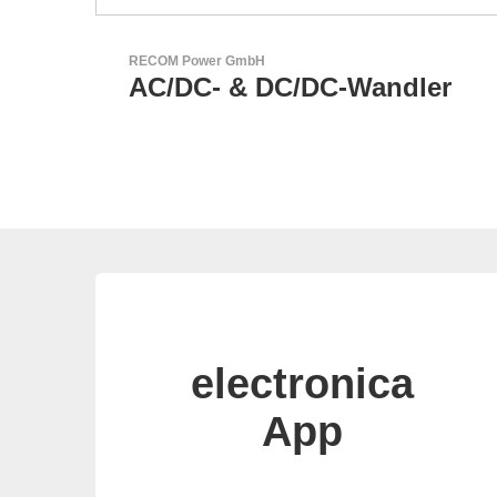
LEMO Elektronik GmbH
r
Original Push-Pull-
Connector – Made in
Switzerland
electronica
App