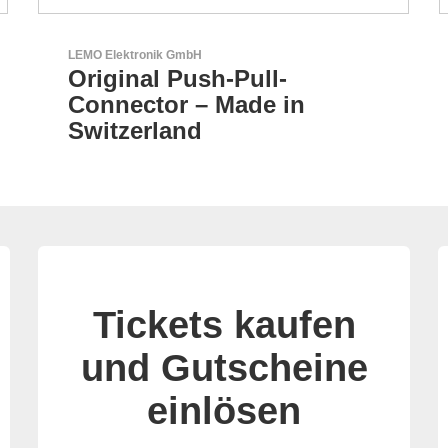
Sciosense B.V.
Durchfluss- und
Umweltsensoren
Tickets kaufen
und Gutscheine
einlösen