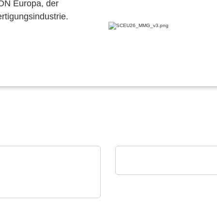
CON Europa, der
ertigungsindustrie.
Hubert Stüken GmbH & Co. KG
Tiefziehprodukte aus Me
 Technical Software
neering Plazotta GmbH