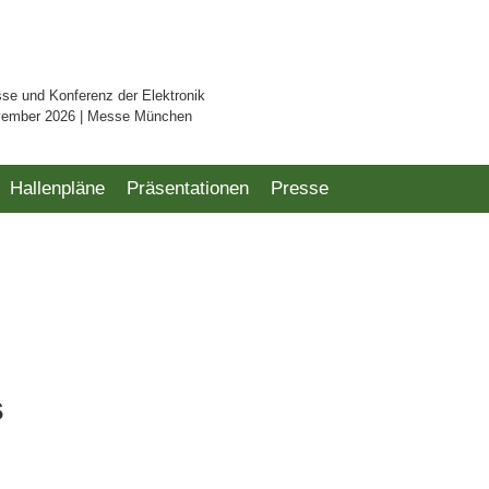
sse und Konferenz der Elektronik
vember 2026 | Messe München
Hallenpläne
Präsentationen
Presse
s