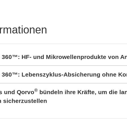
ible und skalierbare
t- und Messsysteme
ormationen
t 360™: HF- und Mikrowellenprodukte von A
rt 360™: Lebenszyklus-Absicherung ohne K
®
cs und Qorvo
bündeln ihre Kräfte, um die lan
sicherzustellen