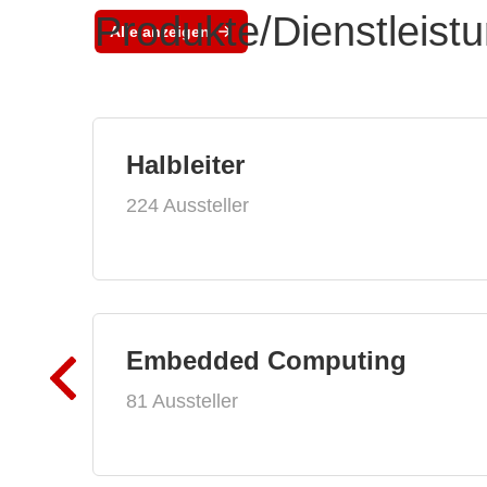
Produkte/Dienstleist
Alle anzeigen
Halbleiter
224 Aussteller
Embedded Computing
81 Aussteller