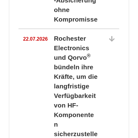
-Absicherung
ohne
Kompromisse
Rochester
22.07.2026
Electronics
®
und Qorvo
bündeln ihre
Kräfte, um die
1
langfristige
Verfügbarkeit
von HF-
Komponente
n
sicherzustelle