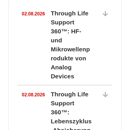
Through Life
02.08.2026
1
Support
360™: HF-
und
Mikrowellenp
rodukte von
Analog
Devices
Through Life
02.08.2026
Support
360™:
1
Lebenszyklus