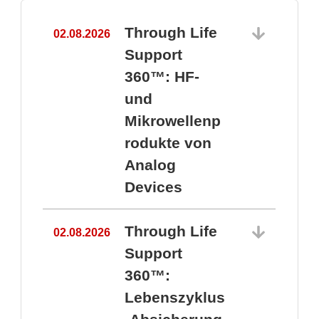
Through Life
02.08.2026
1
Support
360™: HF-
und
Mikrowellenp
rodukte von
Analog
Devices
Through Life
02.08.2026
Support
360™:
1
Lebenszyklus