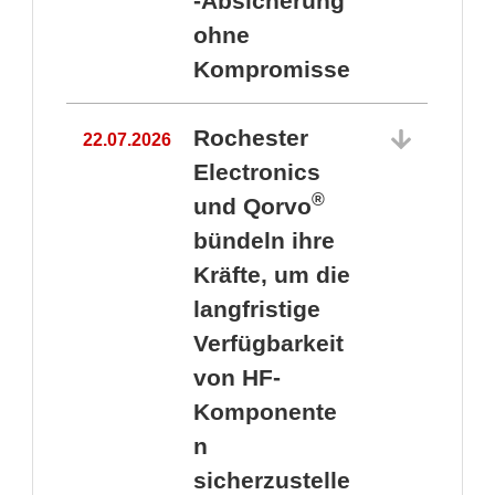
-Absicherung
ohne
Kompromisse
Rochester
22.07.2026
Electronics
®
und Qorvo
bündeln ihre
Kräfte, um die
1
langfristige
Verfügbarkeit
von HF-
Komponente
n
sicherzustelle