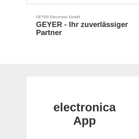
RECOM Power GmbH
ssiger
AC/DC- & DC/DC-Wandle
electronica
App