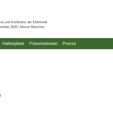
sse und Konferenz der Elektronik
vember 2026 | Messe München
Hallenpläne
Präsentationen
Presse
s