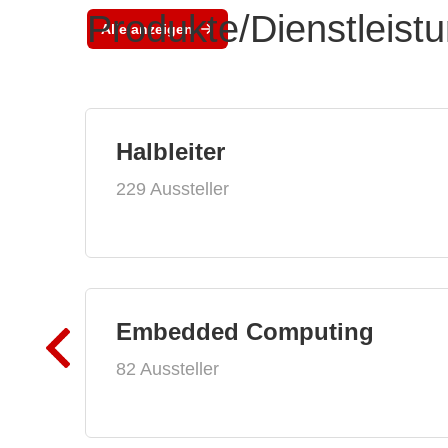
Produkte/Dienstleist
Alle anzeigen
Halbleiter
229 Aussteller
Embedded Computing
82 Aussteller