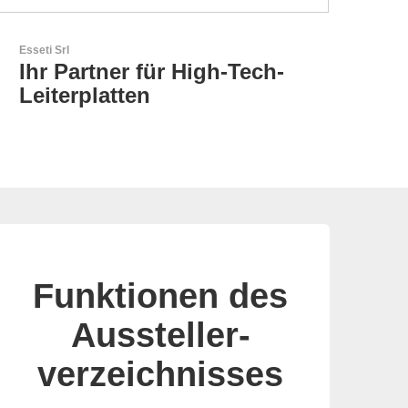
LEMO Elektronik GmbH
Original Push-Pull-
Connector – Made in
Switzerland
Funktionen des
Aussteller-
verzeichnisses