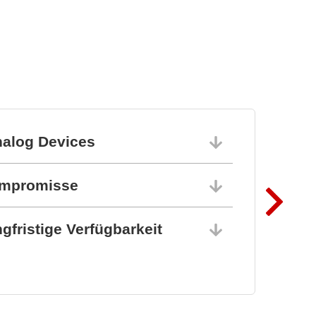
nalog Devices
10.06.202
ompromisse
10.06.202
gfristige Verfügbarkeit
10.06.202