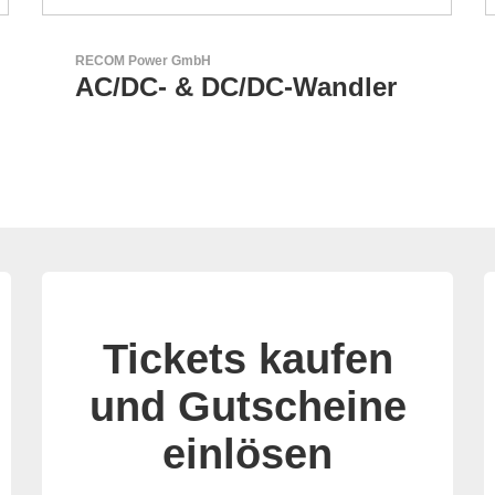
Esseti Srl
r
Ihr Partner für High-Tech-
Leiterplatten
Tickets kaufen
und Gutscheine
einlösen