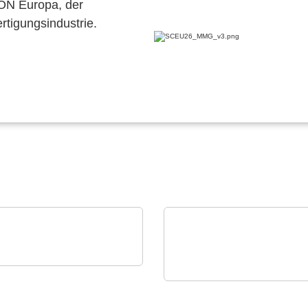
CON Europa, der
ertigungsindustrie.
est Instruments GmbH
DC-Quellen & -Lasten:
Raltron Electronics - Rami
Technology USA
24 kVA in 4 HE