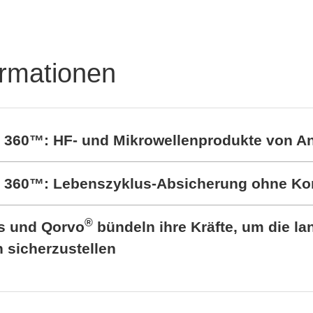
RALTRON Product
Portfolio
ormationen
t 360™: HF- und Mikrowellenprodukte von A
rt 360™: Lebenszyklus-Absicherung ohne K
®
cs und Qorvo
bündeln ihre Kräfte, um die lan
sicherzustellen