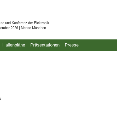
sse und Konferenz der Elektronik
vember 2026 | Messe München
Hallenpläne
Präsentationen
Presse
s