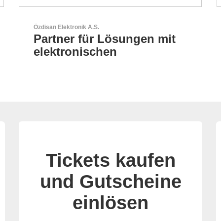
Sciosense B.V.
Durchfluss- und
Umweltsensoren
Tickets kaufen
und Gutscheine
einlösen