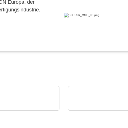
CON Europa, der
ertigungsindustrie.
Devices Co.
Sciosense B.V.
 Devices Co.
RHT1 Luftfeuchtigkeits
duktübersicht
und Temperaturmodul