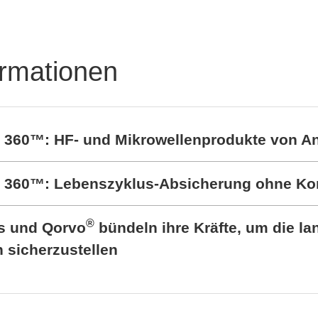
ormationen
t 360™: HF- und Mikrowellenprodukte von A
rt 360™: Lebenszyklus-Absicherung ohne K
®
cs und Qorvo
bündeln ihre Kräfte, um die lan
sicherzustellen