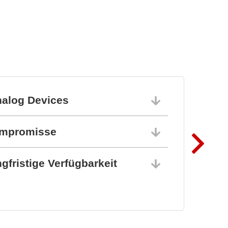
nalog Devices
10.06.202
ompromisse
10.06.202
gfristige Verfügbarkeit
10.06.202