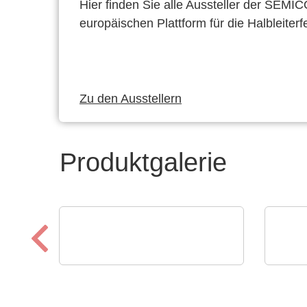
Hier finden Sie alle Aussteller der SEMI
europäischen Plattform für die Halbleiterf
Zu den Ausstellern
Produktgalerie
Cablex Group (Cablex d. o. o.)
AGS 
Globaler Spezialist für
AGS
Kabelassemblierungen
Pro