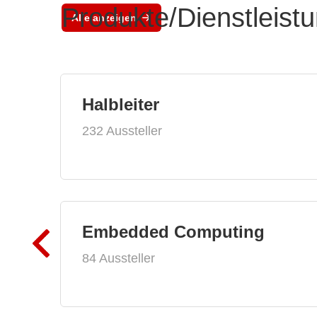
Produkte/Dienstleist
Alle anzeigen
Halbleiter
232 Aussteller
Embedded Computing
84 Aussteller