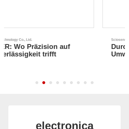
Sciosense B.V.
Durchfluss- und
Umweltsensoren
electronica