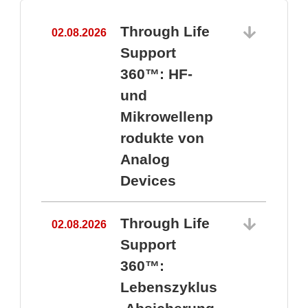
Through Life
02.08.2026
1
Support
360™: HF-
und
Mikrowellenp
rodukte von
Analog
Devices
Through Life
02.08.2026
Support
360™:
1
Lebenszyklus