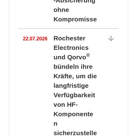
-Absicherung
ohne
Kompromisse
Rochester
22.07.2026
Electronics
®
und Qorvo
bündeln ihre
Kräfte, um die
1
langfristige
Verfügbarkeit
von HF-
Komponente
n
sicherzustelle