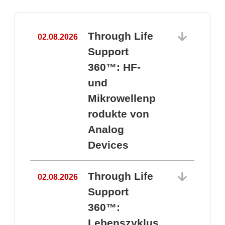
Through Life
02.08.2026
1
Support
360™: HF-
und
Mikrowellenp
rodukte von
Analog
Devices
Through Life
02.08.2026
Support
360™:
1
Lebenszyklus